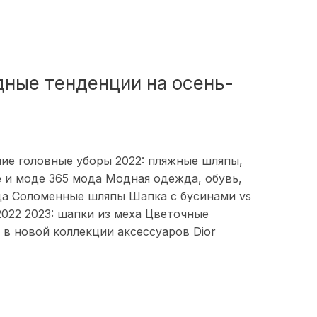
дные тенденции на осень-
ие головные уборы 2022: пляжные шляпы,
е и моде 365 мода Модная одежда, обувь,
да Соломенные шляпы Шапка с бусинами vs
022 2023: шапки из меха Цветочные
 в новой коллекции аксессуаров Dior