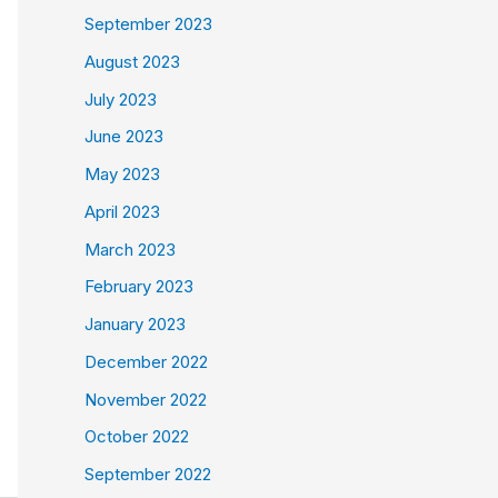
September 2023
August 2023
July 2023
June 2023
May 2023
April 2023
March 2023
February 2023
January 2023
December 2022
November 2022
October 2022
September 2022