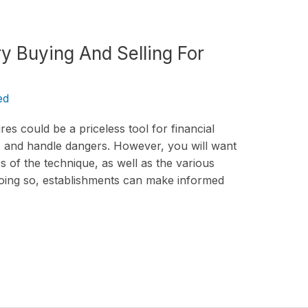
ry Buying And Selling For
ed
res could be a priceless tool for financial
gs and handle dangers. However, you will want
s of the technique, as well as the various
oing so, establishments can make informed