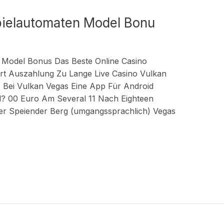
Spielautomaten Model Bonu
n Model Bonus Das Beste Online Casino
rt Auszahlung Zu Lange Live Casino Vulkan
s Bei Vulkan Vegas Eine App Für Android
? 00 Euro Am Several 11 Nach Eighteen
r Speiender Berg (umgangssprachlich) Vegas