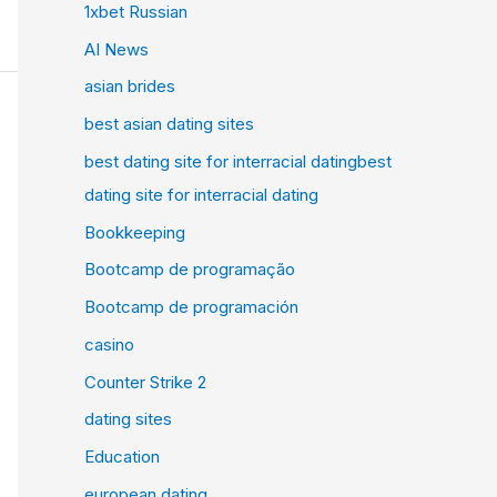
1xbet Russian
AI News
asian brides
best asian dating sites
best dating site for interracial datingbest
dating site for interracial dating
Bookkeeping
Bootcamp de programação
Bootcamp de programación
casino
Counter Strike 2
dating sites
Education
european dating