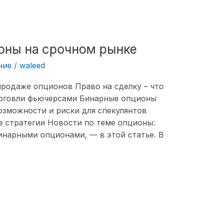
оны на срочном рынке
ние
/
waleed
продаже опционов Право на сделку – что
орговли фьючерсами Бинарные опционы
озможности и риски для спекулянтов
е стратегии Новости по теме опционы:
бинарными опционами, — в этой статье. В