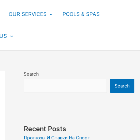
OUR SERVICES
POOLS & SPAS
 US
Search
Search
Recent Posts
Прогнозы И Ставки На Спорт