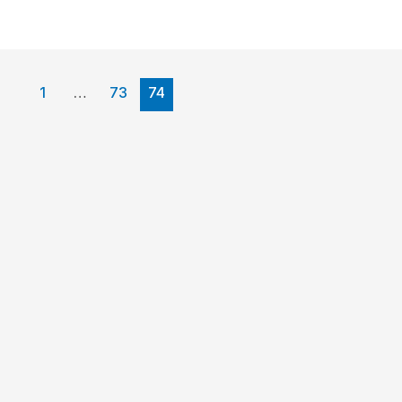
1
…
73
74