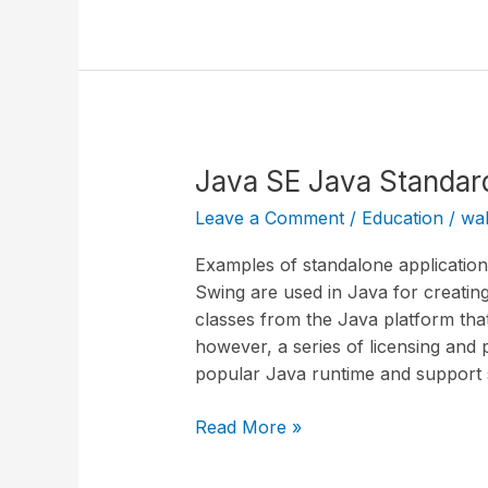
Java
Java SE Java Standard
SE
Leave a Comment
/
Education
/
wa
Java
Standard
Examples of standalone application
Edition
Swing are used in Java for creating 
classes from the Java platform tha
however, a series of licensing and 
popular Java runtime and support 
Read More »