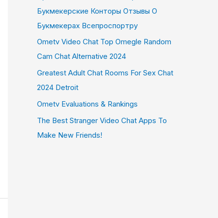
Букмекерские Конторы Отзывы О
Букмекерах Всепроспортру
Ometv Video Chat Top Omegle Random
Cam Chat Alternative 2024
Greatest Adult Chat Rooms For Sex Chat
2024 Detroit
Ometv Evaluations & Rankings
The Best Stranger Video Chat Apps To
Make New Friends!