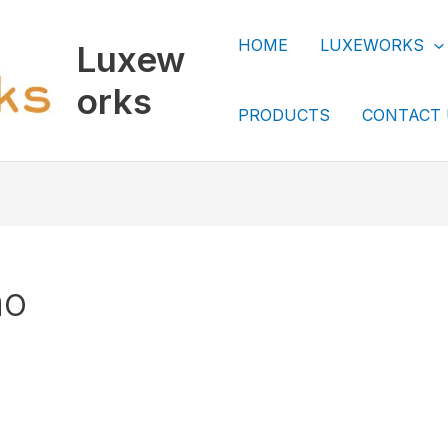
HOME
LUXEWORKS
Luxew
orks
PRODUCTS
CONTACT
no