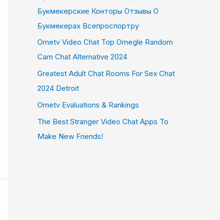
Букмекерские Конторы Отзывы О
Букмекерах Всепроспортру
Ometv Video Chat Top Omegle Random
Cam Chat Alternative 2024
Greatest Adult Chat Rooms For Sex Chat
2024 Detroit
Ometv Evaluations & Rankings
The Best Stranger Video Chat Apps To
Make New Friends!