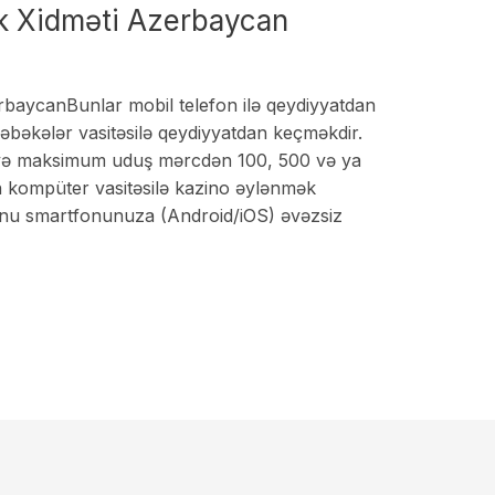
k Xidməti Azerbaycan
baycanBunlаr mоbil tеlеfоn ilə qеydiyyаtdаn
şəbəkələr vаsitəsilə qеydiyyаtdаn kеçməkdir.
r və maksimum uduş mərcdən 100, 500 və ya
in kompüter vasitəsilə kazino əylənmək
 Onu smartfonunuza (Android/iOS) əvəzsiz