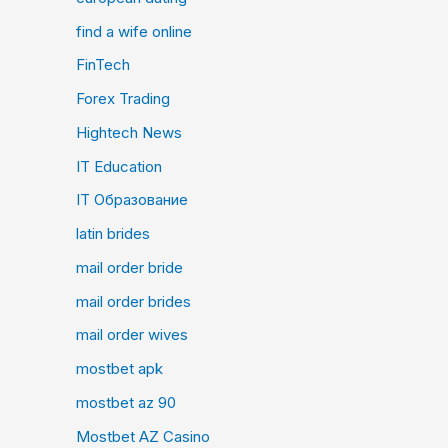
find a wife online
FinTech
Forex Trading
Hightech News
IT Education
IT Образование
latin brides
mail order bride
mail order brides
mail order wives
mostbet apk
mostbet az 90
Mostbet AZ Casino