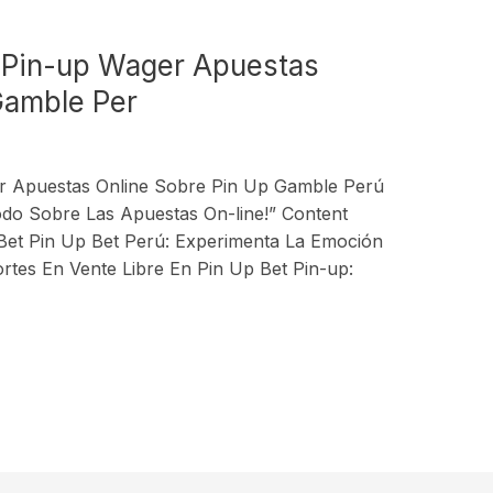
 Pin-up Wager Apuestas
Gamble Per
r Apuestas Online Sobre Pin Up Gamble Perú
do Sobre Las Apuestas On-line!” Content
et Pin Up Bet Perú: Experimenta La Emoción
tes En Vente Libre En Pin Up Bet Pin-up: