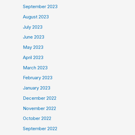
September 2023
August 2023
July 2023
June 2023
May 2023
April 2023
March 2023
February 2023
January 2023
December 2022
November 2022
October 2022
September 2022