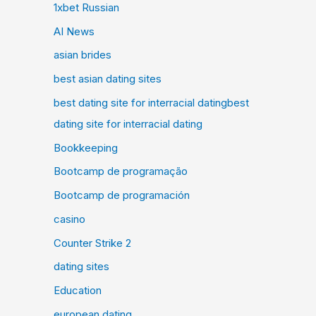
1xbet Russian
AI News
asian brides
best asian dating sites
best dating site for interracial datingbest
dating site for interracial dating
Bookkeeping
Bootcamp de programação
Bootcamp de programación
casino
Counter Strike 2
dating sites
Education
european dating