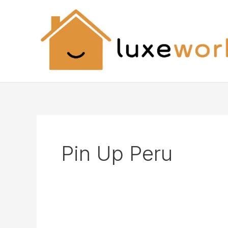
Skip
to
content
Pin Up Peru