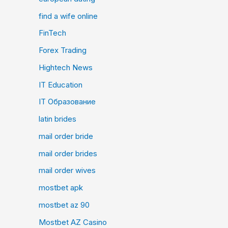
find a wife online
FinTech
Forex Trading
Hightech News
IT Education
IT Образование
latin brides
mail order bride
mail order brides
mail order wives
mostbet apk
mostbet az 90
Mostbet AZ Casino