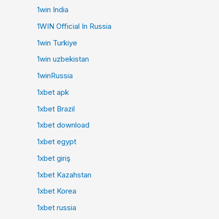
1win India
1WIN Official In Russia
1win Turkiye
1win uzbekistan
1winRussia
1xbet apk
1xbet Brazil
1xbet download
1xbet egypt
1xbet giriş
1xbet Kazahstan
1xbet Korea
1xbet russia