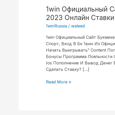
1win
1win Официальный С
Официальный
2023 Онлайн Ставки 
Сайт
1winRussia
/
waleed
Букмекерской
Конторы
1win Официальный Сайт Букмеке
2023
Спорт, Вход В Бк 1вин Из Офиц
Онлайн
Начать Выигрывать” Content По
Ставки
Бонусы Программа Лояльности От
На
Ios Пополнение И Вывод Денег 
Спорт,
Сделать Ставку? […]
Вход
В
Read More »
Бк
1вин
И