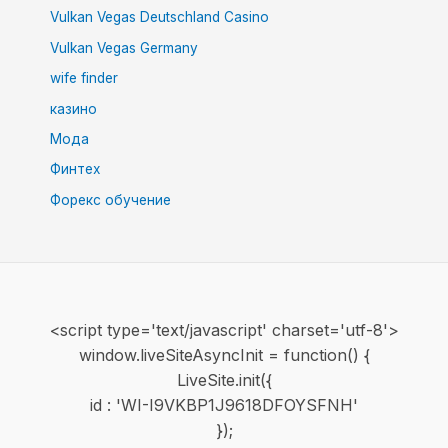
Vulkan Vegas Deutschland Casino
Vulkan Vegas Germany
wife finder
казино
Мода
Финтех
Форекс обучение
<script type='text/javascript' charset='utf-8'>
window.liveSiteAsyncInit = function() {
LiveSite.init({
id : 'WI-I9VKBP1J9618DFOYSFNH'
});