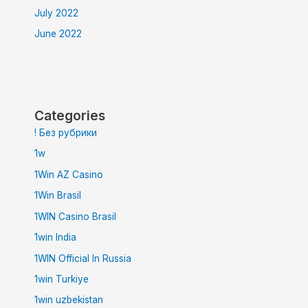
July 2022
June 2022
Categories
! Без рубрики
1w
1Win AZ Casino
1Win Brasil
1WIN Casino Brasil
1win India
1WIN Official In Russia
1win Turkiye
1win uzbekistan