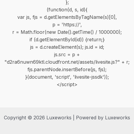
};
(function(d, s, id){
var js, fjs = d.getElementsByTagName(s)[0],
p = 'https://',
r = Math.floor(new Date().getTime() / 1000000);
if (d.getElementById(id)) {return;}
js = d.createElement(s); js.id = id;
js.src = p +
"d2ra6nuwn69ktl.cloudfront.net/assets/livesite.js?" + r;
fjs.parentNode.insertBefore(js, fjs);
}(document, 'script', 'livesite-jssdk'));
</script>
Copyright © 2026 Luxeworks | Powered by Luxeworks