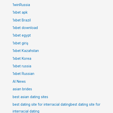
1winRussia
1xbet apk
1xbet Brazil
1xbet download
1xbet egypt
1xbet giriş
1xbet Kazahstan
1xbet Korea
1xbet russia
1xbet Russian
AI News
asian brides
best asian dating sites
best dating site for interracial datingbest dating site for
interracial dating